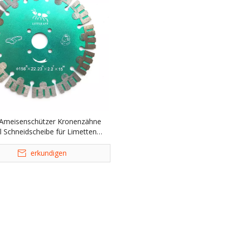
 Ameisenschützer Kronenzähne
l Schneidscheibe für Limetten
ing Wandbeton Rillen Diamant
Segmented Sägeklinge
erkundigen