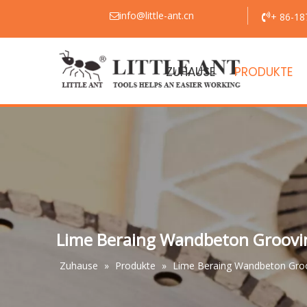
info@little-ant.cn
+ 86-18


ZUHAUSE
PRODUKTE
Lime Beraing Wandbeton Groovi
Zuhause
»
Produkte
»
Lime Beraing Wandbeton Gro