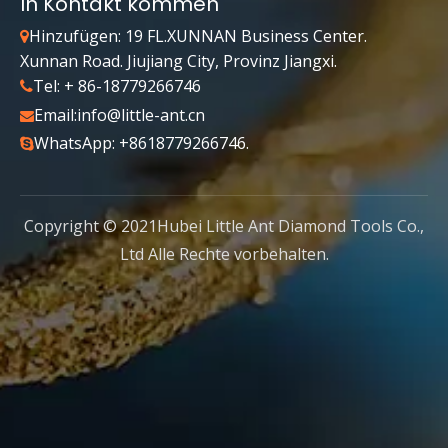
In Kontakt kommen
Hinzufügen: 19 FL.XUNNAN Business Center.

Xunnan Road. Jiujiang City, Provinz Jiangxi.
Tel: + 86-18779266746

Email:
info@little-ant.cn

Hotel
Hotel
WhatsApp: +8618779266746.

Copyright © 2021Hubei Little Ant Diamond Tools Co.,
Ltd Alle Rechte vorbehalten.