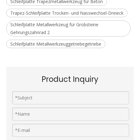
MGB-
#80
nass/tr
Trapez
76*50*50*50
05
#100
#150
Vorherige:
Nächste:
Trapez-Schleifplatte Metallwerkzeug-Gehrungs-Gang 2
Schleifplatte Trapezmetallwerkzeug für Beton
Trapez-Schleifplatte Trocken- und Nasswechsel-Dreieck
Schleifplatte Metallwerkzeug für Grobsteine ​​
Gehrungszahnrad 2
Schleifplatte Metallwerkzeuggetriebegetriebe