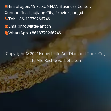
Hinzufügen: 19 FL.XUNNAN Business Center.

Xunnan Road. Jiujiang City, Provinz Jiangxi.
Tel: + 86-18779266746

Email:
info@little-ant.cn

WhatsApp: +8618779266746.

Copyright © 2021Hubei Little Ant Diamond Tools Co.,
Ltd Alle Rechte vorbehalten.