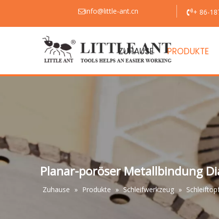
info@little-ant.cn
+ 86-18


ZUHAUSE
PRODUKTE
Planar-poröser Metallbindung D
Zuhause
»
Produkte
»
Schleifwerkzeug
»
Schleiftop