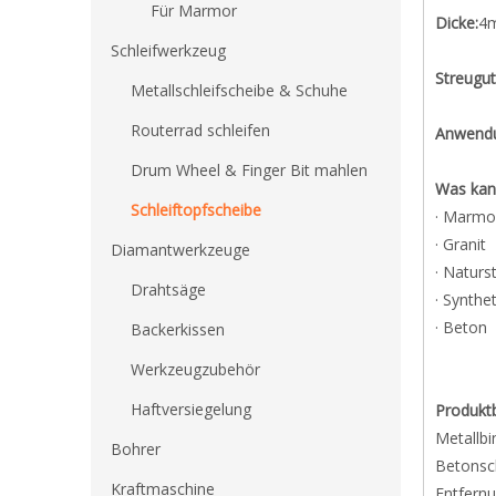
Für Marmor
Dicke:
4
Schleifwerkzeug
Streugut
Metallschleifscheibe & Schuhe
Routerrad schleifen
Anwend
Drum Wheel & Finger Bit mahlen
Was kann
Schleiftopfscheibe
· Marmo
· Granit
Diamantwerkzeuge
· Naturs
Drahtsäge
· Synthe
· Beton
Backerkissen
Werkzeugzubehör
Haftversiegelung
Produkt
Metallbi
Bohrer
Betonsch
Kraftmaschine
Entfernu