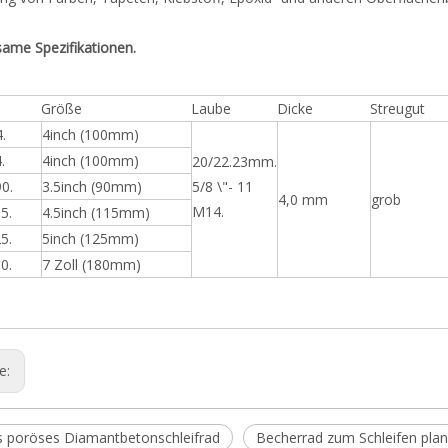
ame Spezifikationen.
Größe
Laube
Dicke
Streugut
.
4inch (100mm)
.
4inch (100mm)
20/22.23mm.
0.
3.5inch (90mm)
5/8 \"- 11
4,0 mm
grob
M14.
5.
4.5inch (115mm)
5.
5inch (125mm)
0.
7 Zoll (180mm)
ge:
s poröses Diamantbetonschleifrad
Becherrad zum Schleifen pla