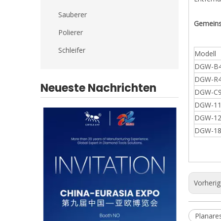
Sauberer
Gemeins
Polierer
Schleifer
Modell
DGW-B4
DGW-R4
Neueste Nachrichten
DGW-C9
DGW-11
DGW-12
DGW-18
Vorheri
Planare