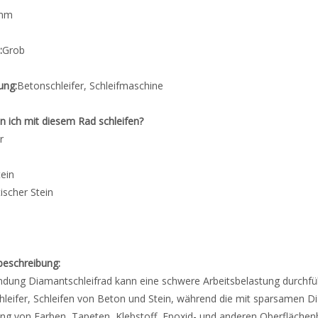
mm
:
Grob
ung:
Betonschleifer, Schleifmaschine
 ich mit diesem Rad schleifen?
r
tein
tischer Stein
beschreibung:
ndung Diamantschleifrad kann eine schwere Arbeitsbelastung durchfü
leifer, Schleifen von Beton und Stein, während die mit sparsamen 
ng von Farben, Tapeten, Klebstoff, Epoxid- und anderen Oberfläche