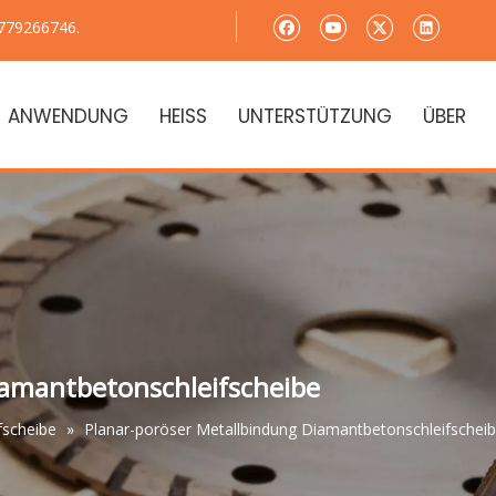
779266746.
ANWENDUNG
HEISS
UNTERSTÜTZUNG
ÜBER
iamantbetonschleifscheibe
fscheibe
»
Planar-poröser Metallbindung Diamantbetonschleifschei