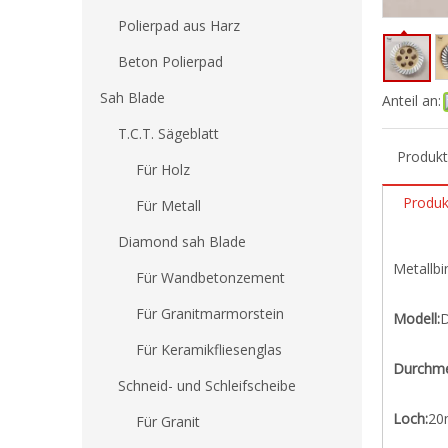
Polierpad aus Harz
Beton Polierpad
Sah Blade
Anteil an:
T.C.T. Sägeblatt
Produk
Für Holz
Produk
Für Metall
Diamond sah Blade
Metallbi
Für Wandbetonzement
Für Granitmarmorstein
Modell:
Für Keramikfliesenglas
Durchme
Schneid- und Schleifscheibe
Loch:
20
Für Granit