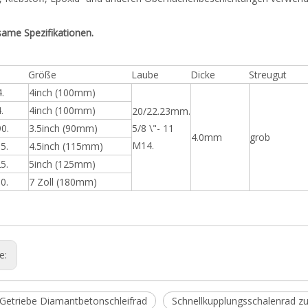
ame Spezifikationen.
Größe
Laube
Dicke
Streugut
.
4inch (100mm)
.
4inch (100mm)
20/22.23mm.
0.
3.5inch (90mm)
5/8 \"- 11
4.0mm
grob
M14.
5.
4.5inch (115mm)
5.
5inch (125mm)
0.
7 Zoll (180mm)
ge:
p Getriebe Diamantbetonschleifrad
Schnellkupplungsschalenrad zu