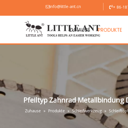
info@little-ant.cn
+ 86-18


ZUHAUSE
PRODUKTE
Pfeiltyp Zahnrad Metallbindung
Zuhause
»
Produkte
»
Schleifwerkzeug
»
Schleiftop