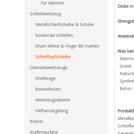
Für Marmor
Dicke:
4
Schleifwerkzeug
Streugut
Metallschleifscheibe & Schuhe
Routerrad schleifen
Anwend
Drum Wheel & Finger Bit mahlen
Was kann
Schleiftopfscheibe
· Marmo
· Granit
Diamantwerkzeuge
· Naturs
Drahtsäge
· Synthe
· Beton
Backerkissen
Werkzeugzubehör
Haftversiegelung
Produkt
Metallbi
Bohrer
Schleif
Kraftmaschine
Tapeten