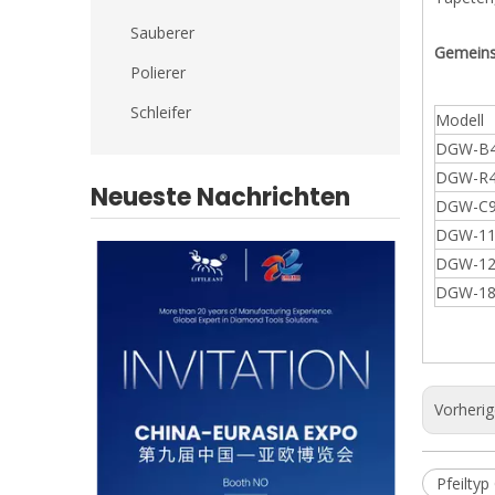
Sauberer
Gemeins
Polierer
Schleifer
Modell
DGW-B4
DGW-R4
Neueste Nachrichten
DGW-C9
DGW-11
DGW-12
DGW-18
Vorheri
Pfeilty