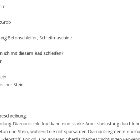
mm
:
Grob
ung:
Betonschleifer, Schleifmaschine
 ich mit diesem Rad schleifen?
r
tein
tischer Stein
beschreibung:
ndung-Diamantschleifrad kann eine starke Arbeitsbelastung durchführen,
beton und Stein, während die mit sparsamen Diamantsegmente normal
, Klebstoff, Epoxid- und anderen Oberflächenbeschichtungen verwen