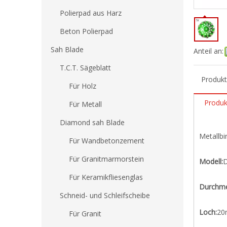
Polierpad aus Harz
Beton Polierpad
Sah Blade
Anteil an:
T.C.T. Sägeblatt
Produk
Für Holz
Produk
Für Metall
Diamond sah Blade
Metallbi
Für Wandbetonzement
Für Granitmarmorstein
Modell:
Für Keramikfliesenglas
Durchme
Schneid- und Schleifscheibe
Loch:
20
Für Granit