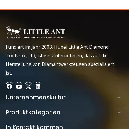
Vorherige:
Nächste:
Bestseller trockener Polierpolster
Dreieckiges trockenes Polierkissen
Fundiert im Jahr 2003, Hubei Little Ant Diamond
Tools Co., Ltd, ist ein Unternehmen, das auf die
Trockenpolierkissen oder Beton
Herstellung von Diamantwerkzeugen spezialisiert
Trockenpolierkissen sind bogenförmig
ist.
Unternehmenskultur
Product Inquiry
Produktkategorien
In Kontakt kommen