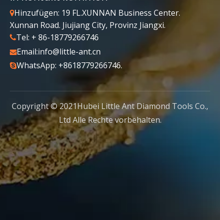
Hinzufügen: 19 FL.XUNNAN Business Center.

Xunnan Road. Jiujiang City, Provinz Jiangxi.
Tel: + 86-18779266746

Email:
info@little-ant.cn

WhatsApp: +8618779266746.

Copyright © 2021Hubei Little Ant Diamond Tools Co.,
Attach Files
Ltd Alle Rechte vorbehalten.
Submit