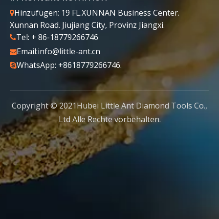
Hinzufügen: 19 FL.XUNNAN Business Center.

Attach Files
Xunnan Road. Jiujiang City, Provinz Jiangxi.
Tel: + 86-18779266746

Email:
info@little-ant.cn

WhatsApp: +8618779266746.

Submit
Copyright © 2021Hubei Little Ant Diamond Tools Co.,
Ltd Alle Rechte vorbehalten.