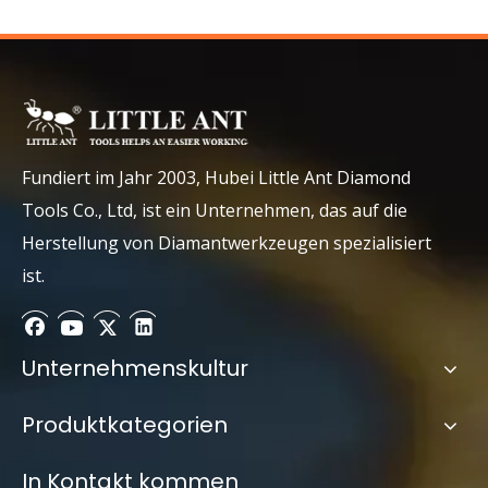
Handheld Stone Nass Polither
Pneumatische Werkzeuge der Nassluftwinkelmühle
Fundiert im Jahr 2003, Hubei Little Ant Diamond
Product Inquiry
Tools Co., Ltd, ist ein Unternehmen, das auf die
Herstellung von Diamantwerkzeugen spezialisiert
ist.
Unternehmenskultur
Produktkategorien
In Kontakt kommen