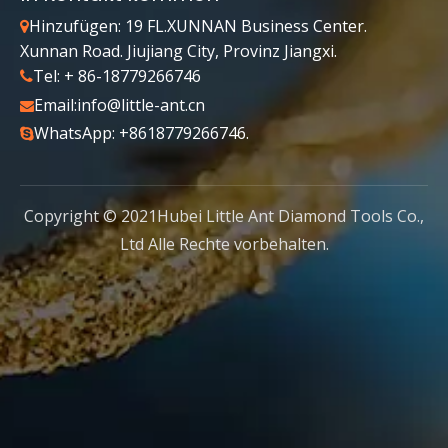
Hinzufügen: 19 FL.XUNNAN Business Center.

Xunnan Road. Jiujiang City, Provinz Jiangxi.
Tel: + 86-18779266746

Email:
info@little-ant.cn

WhatsApp: +8618779266746.

Copyright © 2021Hubei Little Ant Diamond Tools Co.,
Ltd Alle Rechte vorbehalten.