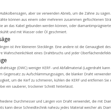
r Hubkolbensägen, aber sie verwenden Abrieb, um die Zähne zu sägen
Drähte können aus einem oder mehreren zusammen geflochtenen Strä
, die an das Kabel gebunden werden können, oder diamantimprägnierte
kühlt und mit Wasser oder Öl geschmiert.
säge
ngen ist ihre kleineren Stecklinge. Eine andere ist die Genauigkeit des
 Wahrscheinlichkeit eines Drahtbruchs und jeder Oberflächendefekte,
äge
tdrahtsäge (DWC) weniger KERF- und Abfallmaterial (Lagerdraht kann äh
Im Gegensatz zu Aufschlämmungssägen, die blanker Draht verwenden u
keit, um die Kerf zu schmieren, kühlen die KERF und entfernen Sie 
ei ein sauberer, trockener Schnitt hinterlässt.
chiedene Durchmesser und Längen von Draht verwendet, die mit Dia
ts kann diese Schneidtechnik nahezu jedes Material weicher als Diam