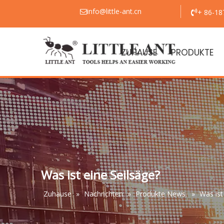
info@little-ant.cn
+ 86-18


ZUHAUSE
PRODUKTE
Was ist eine Seilsäge?
Zuhause
»
Nachrichten
»
Produkte News.
»
Was ist