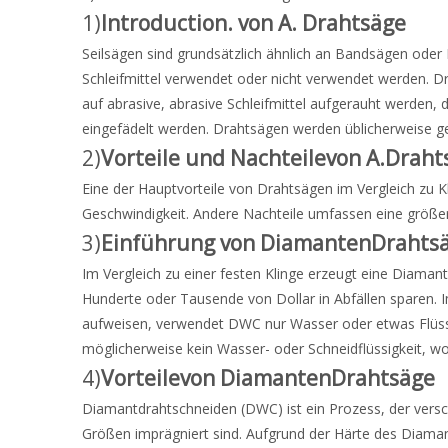
1)
I
ntroduction.
von A.
Drahtsäge
Seilsägen sind grundsätzlich ähnlich an Bandsägen ode
Schleifmittel verwendet oder nicht verwendet werden. 
auf abrasive, abrasive Schleifmittel aufgerauht werden
eingefädelt werden. Drahtsägen werden üblicherweise ge
2)
Vorteile und Nachteile
von A.
Draht
Eine der Hauptvorteile von Drahtsägen im Vergleich zu Kli
Geschwindigkeit. Andere Nachteile umfassen eine größere
3)
Einführung von Diamanten
Drahts
Im Vergleich zu einer festen Klinge erzeugt eine Diaman
Hunderte oder Tausende von Dollar in Abfällen sparen. 
aufweisen, verwendet DWC nur Wasser oder etwas Flüssig
möglicherweise kein Wasser- oder Schneidflüssigkeit, wob
4)
Vorteile
von Diamanten
Drahtsäge
Diamantdrahtschneiden (DWC) ist ein Prozess, der vers
Größen imprägniert sind. Aufgrund der Härte des Diaman