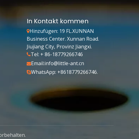
In Kontakt kommen
Hinzufügen: 19 FL.XUNNAN

Business Center. Xunnan Road.
Jiujiang City, Provinz Jiangxi.
Tel: + 86-18779266746

Email:
info@little-ant.cn

WhatsApp: +8618779266746.

orbehalten.