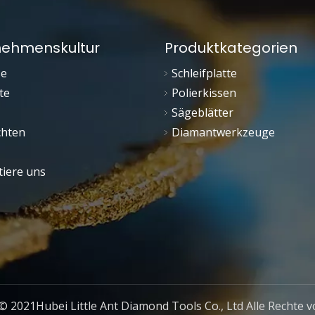
nehmenskultur
Produktkategorien
se
Schleifplatte
te
Polierkissen
Sägeblätter
chten
Diamantwerkzeuge
tiere uns
© 2021Hubei Little Ant Diamond Tools Co., Ltd Alle Rechte v