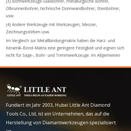
(3) Bohrwerkzeuge-Glasbohrer, metallurgische Bohrer,
Ölbrunnenbohrer, technische Dünnwandbohrer, Steinbohrer,
usw.
(4) Andere Werkzeuge mit Werkzeugen, Messer,
Zeichnungsstirben usw.
Im Vergleich zur Metallbindungmatrix haben die Harz- und
Keramik-Bond-Matrix eine geringere Festigkeit und eignen sich
nicht für Säge-, Bohr- und Trimmwerkzeuge. Im Allgemeinen
gibt es nur Schleifprodukte.
In welchen Bereichen sind
Diamantwerkzeuge verwendet?
Diamant ist hart, so dass die hergestellten Diamantwerkzeuge
besonders geeignet sind, um harte und spröde Materialien,
insbesondere nichtmetallische Materialien, wie Stein-, Wand-
Fundiert im Jahr 2003, Hubei Little Ant Diamond
und Bodenfliesen, Glas, Keramik, Beton, feuerfeste
Tools Co., Ltd, ist ein Unternehmen, das auf die
Materialien, magnetische Materialien, Halbleiter, Edelsteine,
Herstellung von Diamantwerkzeugen spezialisiert
usw. Diamantwerkzeuge können auch verwendet werden, um